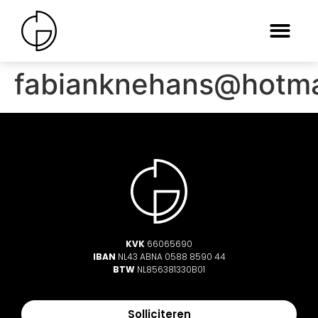
fabianknehans@hotma
KVK
66065690
IBAN
NL43 ABNA 0588 8590 44
BTW
NL856381330B01
Solliciteren