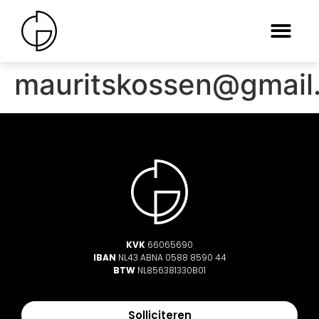
mauritskossen@gmail
KVK
66065690
IBAN
NL43 ABNA 0588 8590 44
BTW
NL856381330B01
Solliciteren