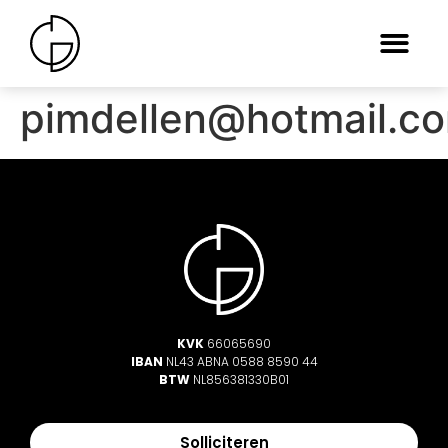
pimdellen@hotmail.c
KVK
66065690
IBAN
NL43 ABNA 0588 8590 44
BTW
NL856381330B01
Solliciteren