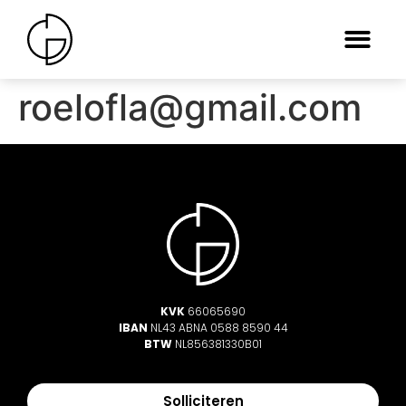
roelofla@gmail.com
KVK
66065690
IBAN
NL43 ABNA 0588 8590 44
BTW
NL856381330B01
Solliciteren